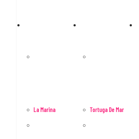
Agotado
Agotado
La Marina
Tortuga De Mar