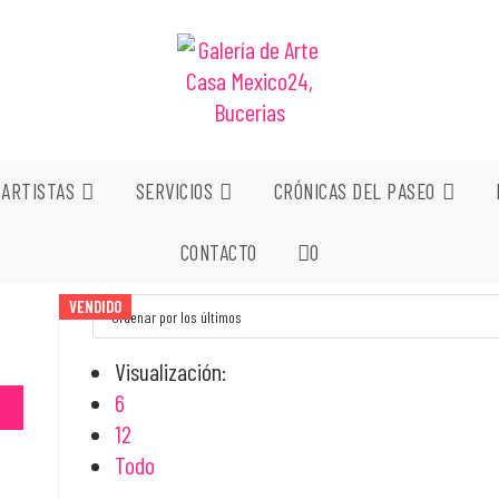
ARTISTAS
SERVICIOS
CRÓNICAS DEL PASEO
CONTACTO
0
VENDIDO
VENDIDO
VENDIDO
Visualización:
6
R
12
Todo