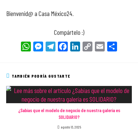
Bienvenid@ a Casa México24.
Compártelo :)
W
Me
Tel
Fa
Li
Co
E
Co
ha
ss
eg
ce
nk
py
m
m
ts
en
ra
bo
ed
Li
ail
pa
Ap
ge
m
ok
In
nk
rti
TAMBIÉN PODRÍA GUSTARTE
p
r
r
¿Sabías que el modelo de negocio de nuestra galería es
SOLIDARIO?
agosto 13, 2025