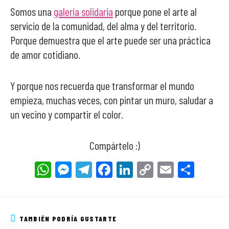
Somos una
galería solidaria
porque pone el arte al
servicio de la comunidad, del alma y del territorio.
Porque demuestra que el arte puede ser una práctica
de amor cotidiano.
Y porque nos recuerda que transformar el mundo
empieza, muchas veces, con pintar un muro, saludar a
un vecino y compartir el color.
Compártelo :)
W
Me
Tel
Fa
Li
Co
E
Co
ha
ss
eg
ce
nk
py
m
m
ts
en
ra
bo
ed
Li
ail
pa
Ap
ge
m
ok
In
nk
rti
TAMBIÉN PODRÍA GUSTARTE