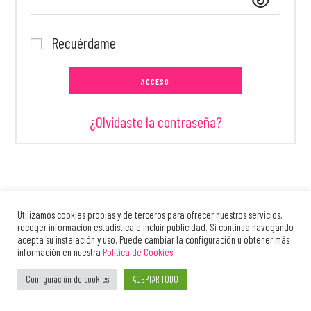
Recuérdame
ACCESO
¿Olvidaste la contraseña?
Utilizamos cookies propias y de terceros para ofrecer nuestros servicios,
Contacto
Aviso Legal
Política de Cookies
Política de Privacidad
recoger información estadística e incluir publicidad. Si continua navegando
acepta su instalación y uso. Puede cambiar la configuración u obtener más
TODOS LOS TRABAJOS SON COPYRIGHT © DE CADA ARTISTA, POR FAVOR PIDA PERMISO ANTES DE
información en nuestra
Política de Cookies
UTILIZAR O PUBLICAR. 2025
Configuración de cookies
ACEPTAR TODO