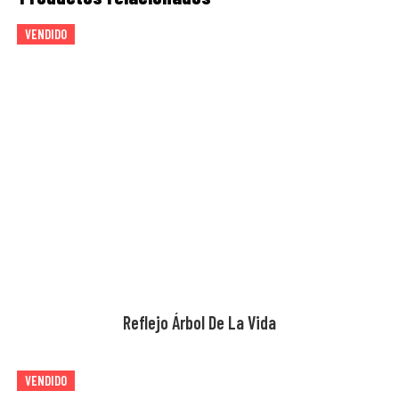
casa en el avión, en un tubo bellamente decorado e 
VENDIDO
incluso lo trajo a nuestro hotel.  Estoy muy enamorada de 
AGOTADO
esta pintura y es un honor tenerla colgada en nuestra 
casa.
Reflejo Árbol De La Vida
VENDIDO