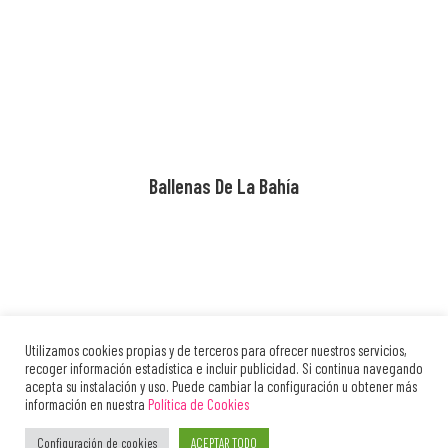
Ballenas De La Bahía
Utilizamos cookies propias y de terceros para ofrecer nuestros servicios,
recoger información estadística e incluir publicidad. Si continua navegando
Contacto
Aviso Legal
Política de Cookies
Política de Privacidad
acepta su instalación y uso. Puede cambiar la configuración u obtener más
información en nuestra
Política de Cookies
TODOS LOS TRABAJOS SON COPYRIGHT © DE CADA ARTISTA, POR FAVOR PIDA PERMISO ANTES DE
UTILIZAR O PUBLICAR. 2025
Configuración de cookies
ACEPTAR TODO