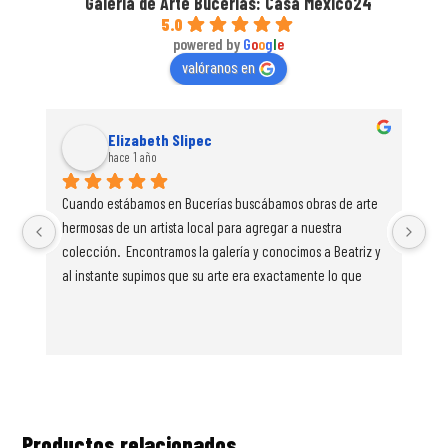
Galería de Arte Bucerías: Casa México24
5.0
powered by
G
o
o
g
l
e
valóranos en
Elizabeth Slipec
hace 1 año
Cuando estábamos en Bucerías buscábamos obras de arte 
Est
hermosas de un artista local para agregar a nuestra 
una
colección.  Encontramos la galería y conocimos a Beatriz y 
una
al instante supimos que su arte era exactamente lo que 
de 
estábamos buscando.  Ella era muy amigable, apasionada 
en
por su trabajo y cálida. Tenía tantas piezas increíbles en 
exhibición. Me enamoré instantáneamente de este cuadro 
(Abstracto Azul No 2) y lo compré en el acto. También 
compramos 2 de sus piezas más pequeñas para que 
nuestras hijas pequeñas comenzaran su propia colección 
Productos relacionados
de arte.  Beatriz nos preparó el lienzo para llevárnoslo a 