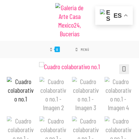
ES
0
MENÚ
🔍