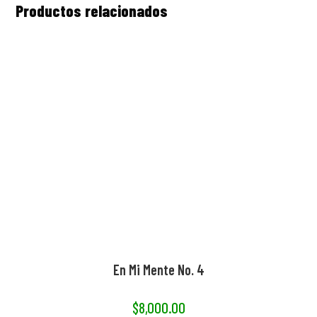
Productos relacionados
de arte.  Beatriz nos preparó el lienzo para llevárnoslo a 
casa en el avión, en un tubo bellamente decorado e 
incluso lo trajo a nuestro hotel.  Estoy muy enamorada de 
esta pintura y es un honor tenerla colgada en nuestra 
casa.
En Mi Mente No. 4
$
8,000.00