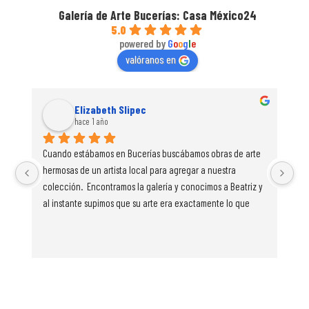
Galería de Arte Bucerías: Casa México24
5.0
powered by
G
o
o
g
l
e
valóranos en
Elizabeth Slipec
hace 1 año
Cuando estábamos en Bucerías buscábamos obras de arte 
Est
hermosas de un artista local para agregar a nuestra 
una
colección.  Encontramos la galería y conocimos a Beatriz y 
una
al instante supimos que su arte era exactamente lo que 
de 
estábamos buscando.  Ella era muy amigable, apasionada 
en
por su trabajo y cálida. Tenía tantas piezas increíbles en 
exhibición. Me enamoré instantáneamente de este cuadro 
(Abstracto Azul No 2) y lo compré en el acto. También 
compramos 2 de sus piezas más pequeñas para que 
nuestras hijas pequeñas comenzaran su propia colección 