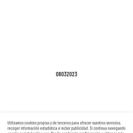
08032023
Utilizamos cookies propias y de terceros para ofrecer nuestros servicios,
recoger información estadística e incluir publicidad. Si continua navegando
Contacto
Aviso Legal
Política de Cookies
Política de Privacidad