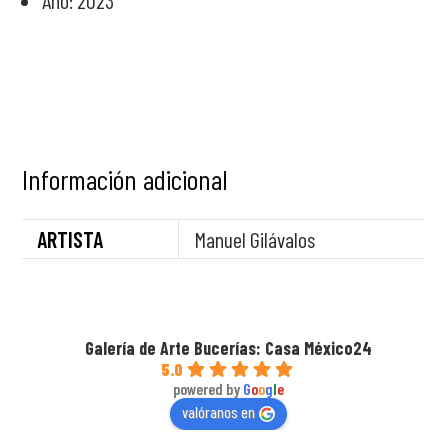
Año: 2023
Información adicional
ARTISTA
Manuel Gilávalos
Galería de Arte Bucerías: Casa México24
5.0
powered by
G
o
o
g
l
e
valóranos en