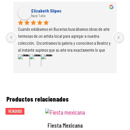
Elizabeth Slipec
hace 1 año
Cuando estábamos en Bucerías buscábamos obras de arte 
Est
hermosas de un artista local para agregar a nuestra 
una
colección.  Encontramos la galería y conocimos a Beatriz y 
una
al instante supimos que su arte era exactamente lo que 
de 
estábamos buscando.  Ella era muy amigable, apasionada 
en
por su trabajo y cálida. Tenía tantas piezas increíbles en 
exhibición. Me enamoré instantáneamente de este cuadro 
(Abstracto Azul No 2) y lo compré en el acto. También 
compramos 2 de sus piezas más pequeñas para que 
nuestras hijas pequeñas comenzaran su propia colección 
Productos relacionados
de arte.  Beatriz nos preparó el lienzo para llevárnoslo a 
casa en el avión, en un tubo bellamente decorado e 
VENDIDO
incluso lo trajo a nuestro hotel.  Estoy muy enamorada de 
AGOTADO
esta pintura y es un honor tenerla colgada en nuestra 
Fiesta Mexicana
casa.