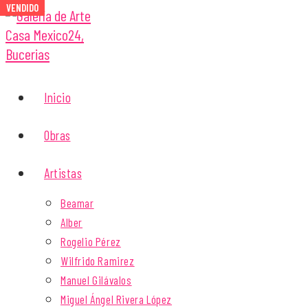
VENDIDO
VENDIDO
VENDIDO
VENDIDO
VENDIDO
Inicio
Obras
Artistas
Beamar
Alber
Rogelio Pérez
Wilfrido Ramirez
Manuel Gilávalos
Miguel Ángel Rivera López