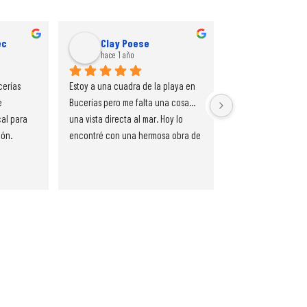
ec
Clay Poese
judis
hace 1 año
hace 1 año
erías 
Estoy a una cuadra de la playa en 
Casa Mexico24 tien
 
Bucerías pero me falta una cosa... 
selección de arte de
al para 
una vista directa al mar. Hoy lo 
Compramos un origin
n.  
encontré con una hermosa obra de 
Fue maravilloso trat
conocimos 
arte y mi vista al mar desde la 
hizo un trabajo ex
pimos que 
Galería de Arte Bucerias. ¡Es 
bueno al empaqueta
o que 
fantástico trabajar con ellos y 
para nuestro viaje a
 era muy 
volveré en busca de más arte!
Kelowna, B.C.
su 
tas 
ición. Me 
e de este 
) y lo 
én 