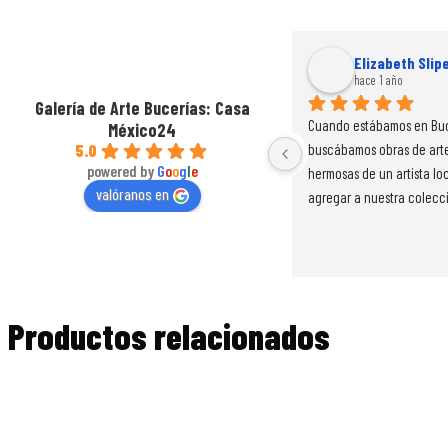
Elizabeth Slip
hace 1 año
Galería de Arte Bucerías: Casa
Cuando estábamos en Buc
México24
buscábamos obras de arte
5.0
powered by
G
o
o
g
l
e
hermosas de un artista loc
valóranos en
agregar a nuestra colecció
Encontramos la galería y 
a Beatriz y al instante su
su arte era exactamente l
estábamos buscando.  Ella
amigable, apasionada por 
Productos relacionados
trabajo y cálida. Tenía tan
piezas increíbles en exhib
enamoré instantáneament
cuadro (Abstracto Azul No 2
compré en el acto. Tambi