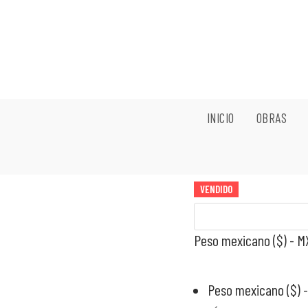
Ir
al
contenido
INICIO
OBRAS
VENDIDO
VENDIDO
VENDIDO
VENDIDO
Peso mexicano ($) - 
Peso mexicano ($) 