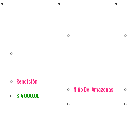
cuadro (Abstracto Azul No 2) y lo 
compré en el acto. También 
compramos 2 de sus piezas más 
pequeñas para que nuestras hijas 
pequeñas comenzaran su propia 
Agotado
colección de arte.  Beatriz nos 
preparó el lienzo para llevárnoslo a 
casa en el avión, en un tubo 
bellamente decorado e incluso lo 
trajo a nuestro hotel.  Estoy muy 
enamorada de esta pintura y es un 
honor tenerla colgada en nuestra 
Rendición
casa.
Niño Del Amazonas
$
14,000.00