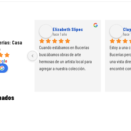
Elizabeth Slipec
Cla
hace 1 año
hace 
erías: Casa
Cuando estábamos en Bucerías 
Estoy a una c
4
buscábamos obras de arte 
Bucerías pero
o
g
l
e
hermosas de un artista local para 
una vista dire
agregar a nuestra colección.  
encontré con
Encontramos la galería y conocimos 
arte y mi vist
a Beatriz y al instante supimos que 
Galería de Art
su arte era exactamente lo que 
fantástico tra
onados
estábamos buscando.  Ella era muy 
volveré en b
amigable, apasionada por su 
trabajo y cálida. Tenía tantas 
piezas increíbles en exhibición. Me 
enamoré instantáneamente de este 