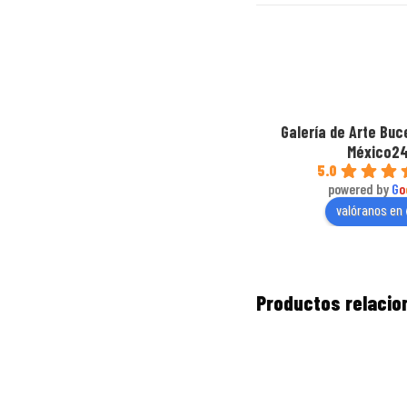
Galería de Arte Buc
México2
5.0
powered by
G
o
valóranos en
Productos relaci