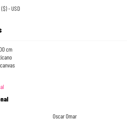
 ($) - USD
s
100 cm
xicano
 canvas
al
onal
Oscar Omar