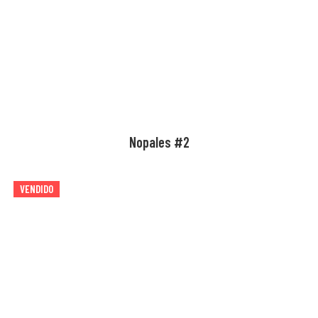
Nopales #2
VENDIDO
AGOTADO