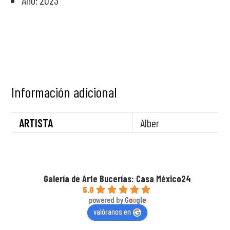
Año: 2023
Información adicional
ARTISTA
Alber
Galería de Arte Bucerías: Casa México24
5.0
powered by
G
o
o
g
l
e
valóranos en